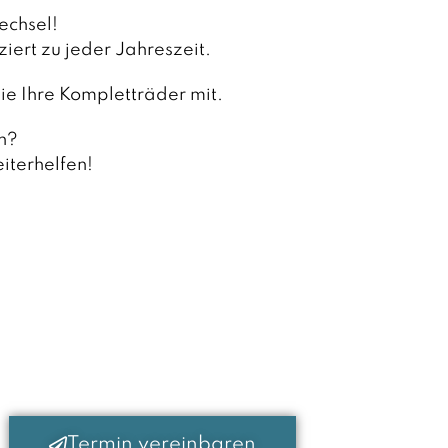
echsel!
iert zu jeder Jahreszeit.
ie Ihre Kompletträder mit.
n?
iterhelfen!
Termin vereinbaren