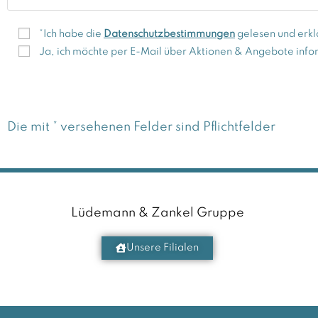
*Ich habe die
Datenschutzbestimmungen
gelesen und erkl
Ja, ich möchte per E-Mail über Aktionen & Angebote info
Die mit * versehenen Felder sind Pflichtfelder
A
l
t
Lüdemann & Zankel Gruppe
e
r
Unsere Filialen
n
a
t
i