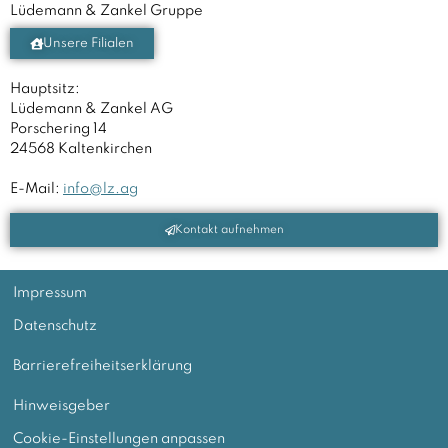
Lüdemann & Zankel Gruppe
t
e
Unsere Filialen
r
n
Hauptsitz:
a
Lüdemann & Zankel AG
t
Porschering 14
i
24568 Kaltenkirchen
v
e
E-Mail:
info@lz.ag
:
Kontakt aufnehmen
Impressum
Datenschutz
Barrierefreiheitserklärung
Hinweisgeber
Cookie-Einstellungen anpassen