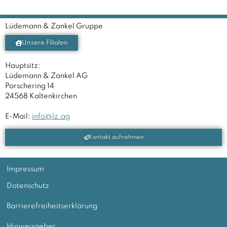
Lüdemann & Zankel Gruppe
Unsere Filialen
Hauptsitz:
Lüdemann & Zankel AG
Porschering 14
24568 Kaltenkirchen
E-Mail:
info@lz.ag
Kontakt aufnehmen
Impressum
Datenschutz
Barrierefreiheitserklärung
Hinweisgeber